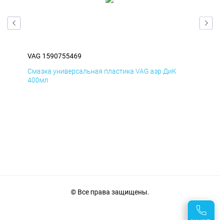
VAG 1590755469
VAG
Смазка универсальная пластика VAG аэр ДиК
Сма
400мл
40
© Все права защищены.