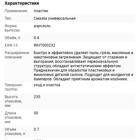
Характеристики
Применение:
пластик
Тип:
Смазка универсальная
Форма
аэрозоль
выпуска:
Объём, л:
0.4
EAN-13:
WHT000232
Расширенное
Быстро и эффективно удаляет пыль, грязь, масляные и
описание:
никотиновые загрязнения. Защищает от старения и
выгорания, восстанавливает первоначальную
структуру, обладает антистатическим эффектом.
Предназначен для обработки пластиковых и
виниловых деталей салона. Подходит для молдингов и
бамперов. Обладает приятным ароматом клубники.
Товарная
уход и очистка
группа:
Высота
235
упаковки,
мм:
Длина
50
упаковки,
мм:
Объем
0.7
упаковки, л: