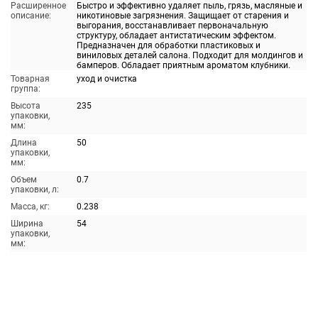
Расширенное
Быстро и эффективно удаляет пыль, грязь, масляные и
описание:
никотиновые загрязнения. Защищает от старения и
выгорания, восстанавливает первоначальную
структуру, обладает антистатическим эффектом.
Предназначен для обработки пластиковых и
виниловых деталей салона. Подходит для молдингов и
бамперов. Обладает приятным ароматом клубники.
Товарная
уход и очистка
группа:
Высота
235
упаковки,
мм:
Длина
50
упаковки,
мм:
Объем
0.7
упаковки, л:
Масса, кг:
0.238
Ширина
54
упаковки,
мм: