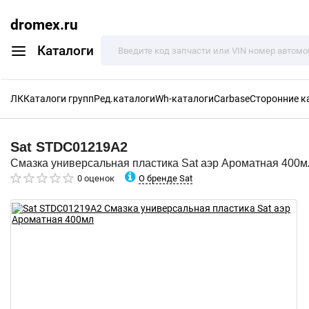
dromex.ru
Каталоги
ЛК
Каталоги групп
Ред.каталоги
Wh-каталоги
Carbase
Сторонние к
Sat
STDC01219A2
Смазка универсальная пластика Sat аэр Ароматная 400м
О бренде Sat
0 оценок