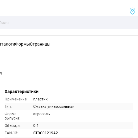
аталоги
Формы
Страницы
л
Характеристики
Применение:
пластик
Тип:
Смазка универсальная
Форма
аэрозоль
выпуска:
Объём, л:
0.4
EAN-13:
STDC01219A2