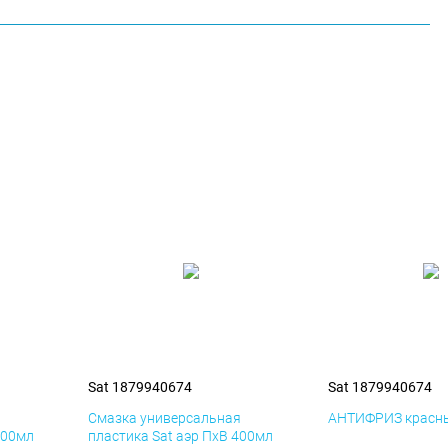
Sat 1879940674
Sat 1879940674
я
Смазка универсальная
АНТИФРИЗ красны
400мл
пластика Sat аэр ПхВ 400мл