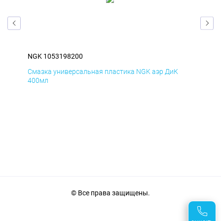
NGK 1053198200
NGK
Смазка универсальная пластика NGK аэр ДиК
Сма
400мл
40
© Все права защищены.