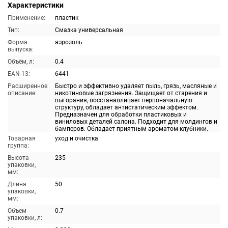
Характеристики
Применение:
пластик
Тип:
Смазка универсальная
Форма
аэрозоль
выпуска:
Объём, л:
0.4
EAN-13:
6441
Расширенное
Быстро и эффективно удаляет пыль, грязь, масляные и
описание:
никотиновые загрязнения. Защищает от старения и
выгорания, восстанавливает первоначальную
структуру, обладает антистатическим эффектом.
Предназначен для обработки пластиковых и
виниловых деталей салона. Подходит для молдингов и
бамперов. Обладает приятным ароматом клубники.
Товарная
уход и очистка
группа:
Высота
235
упаковки,
мм:
Длина
50
упаковки,
мм:
Объем
0.7
упаковки, л: