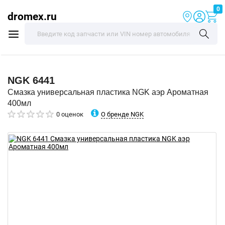
0
dromex.ru
NGK
6441
Смазка универсальная пластика NGK аэр Ароматная
400мл
О бренде NGK
0 оценок