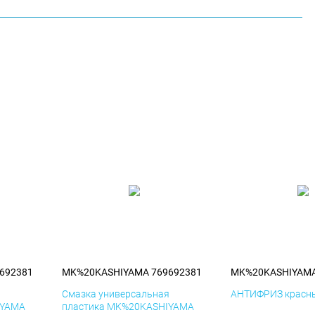
692381
MK%20KASHIYAMA 769692381
MK%20KASHIYAMA
я
Смазка универсальная
АНТИФРИЗ красны
IYAMA
пластика MK%20KASHIYAMA