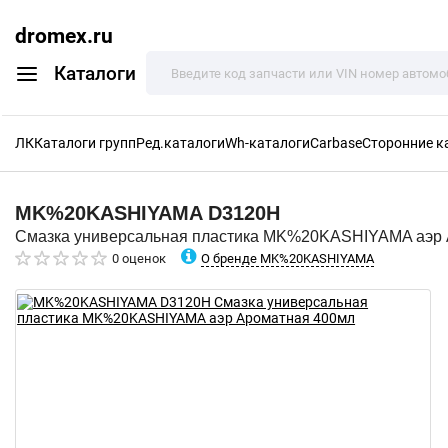
dromex.ru
Каталоги
ЛК
Каталоги групп
Ред.каталоги
Wh-каталоги
Carbase
Сторонние к
MK%20KASHIYAMA
D3120H
Смазка универсальная пластика MK%20KASHIYAMA аэр 
О бренде MK%20KASHIYAMA
0 оценок