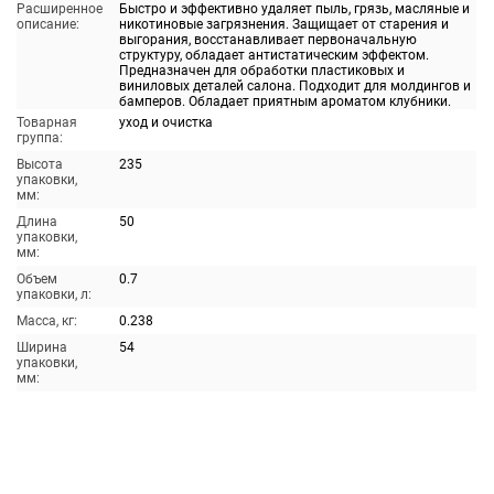
Расширенное
Быстро и эффективно удаляет пыль, грязь, масляные и
описание:
никотиновые загрязнения. Защищает от старения и
выгорания, восстанавливает первоначальную
структуру, обладает антистатическим эффектом.
Предназначен для обработки пластиковых и
виниловых деталей салона. Подходит для молдингов и
бамперов. Обладает приятным ароматом клубники.
Товарная
уход и очистка
группа:
Высота
235
упаковки,
мм:
Длина
50
упаковки,
мм:
Объем
0.7
упаковки, л:
Масса, кг:
0.238
Ширина
54
упаковки,
мм: