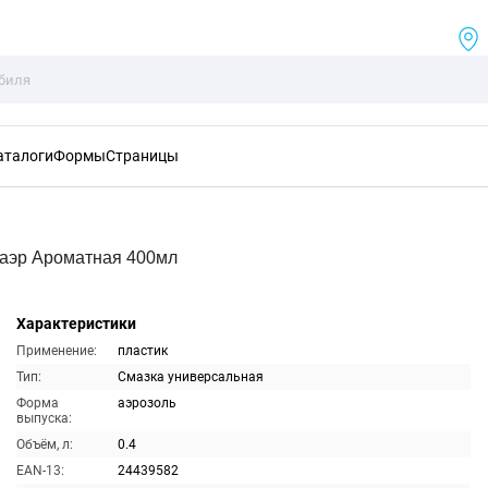
аталоги
Формы
Страницы
аэр Ароматная 400мл
Характеристики
Применение:
пластик
Тип:
Смазка универсальная
Форма
аэрозоль
выпуска:
Объём, л:
0.4
EAN-13:
24439582