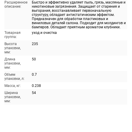
Расширенное
Быстро и эффективно удаляет пыль, грязь, масляные и
описание:
никотиновые загрязнения. Защищает от старения и
выгорания, восстанавливает первоначальную
структуру, обладает антистатическим эффектом.
Предназначен для обработки пластиковых и
виниловых деталей салона. Подходит для молдингов и
бамперов. Обладает приятным ароматом клубники.
Товарная
уход и очистка
группа:
Высота
235
упаковки,
мм:
Длина
50
упаковки,
мм:
Объем
0.7
упаковки, л:
Масса, кг:
0.238
Ширина
54
упаковки,
мм: