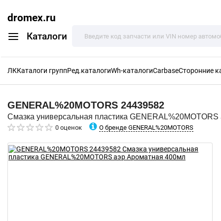
dromex.ru
Каталоги
ЛК
Каталоги групп
Ред.каталоги
Wh-каталоги
Carbase
Сторонние к
GENERAL%20MOTORS
24439582
Смазка универсальная пластика GENERAL%20MOTORS 
О бренде GENERAL%20MOTORS
0 оценок