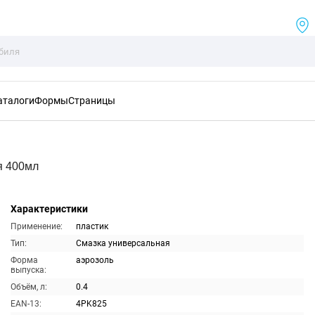
аталоги
Формы
Страницы
я 400мл
Характеристики
Применение:
пластик
Тип:
Смазка универсальная
Форма
аэрозоль
выпуска:
Объём, л:
0.4
EAN-13:
4PK825