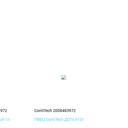
3972
ContiTech 2008483972
й 1л.
ПВЕЦ ContiTech ДОТ4 910г