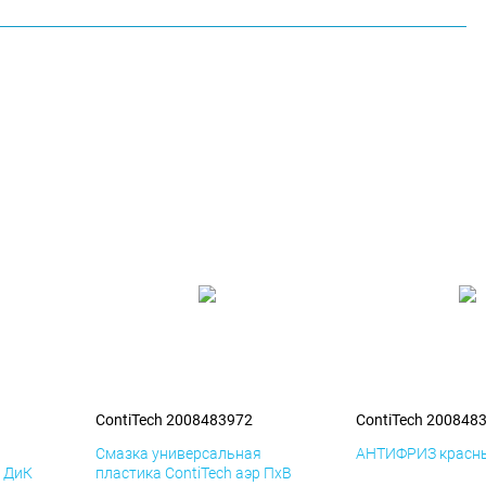
ContiTech 2008483972
ContiTech 200848
я
Смазка универсальная
АНТИФРИЗ красны
р ДиК
пластика ContiTech аэр ПхВ