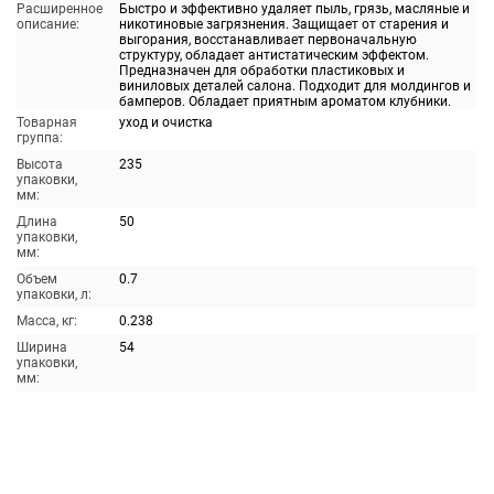
Расширенное
Быстро и эффективно удаляет пыль, грязь, масляные и
описание:
никотиновые загрязнения. Защищает от старения и
выгорания, восстанавливает первоначальную
структуру, обладает антистатическим эффектом.
Предназначен для обработки пластиковых и
виниловых деталей салона. Подходит для молдингов и
бамперов. Обладает приятным ароматом клубники.
Товарная
уход и очистка
группа:
Высота
235
упаковки,
мм:
Длина
50
упаковки,
мм:
Объем
0.7
упаковки, л:
Масса, кг:
0.238
Ширина
54
упаковки,
мм: