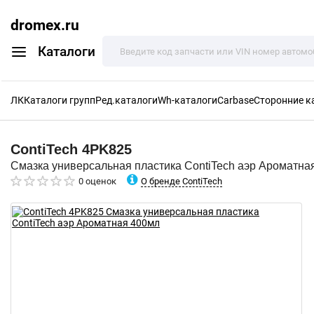
dromex.ru
Каталоги
ЛК
Каталоги групп
Ред.каталоги
Wh-каталоги
Carbase
Сторонние к
ContiTech
4PK825
Смазка универсальная пластика ContiTech аэр Ароматна
О бренде ContiTech
0 оценок